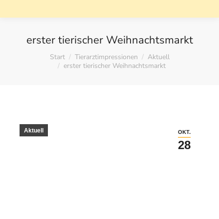
erster tierischer Weihnachtsmarkt
Sie befinden sich hier:
Start
Tierarztimpressionen
Aktuell
erster tierischer Weihnachtsmarkt
Aktuell
OKT.
28