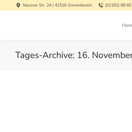
Neusser Str. 24 | 41516 Grevenbroich
(02182) 88 60
Hom
Tages-Archive:
16. Novembe