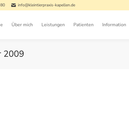
 80
info@kleintierpraxis-kapellen.de
e
Über mich
Leistungen
Patienten
Information
r 2009