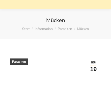
Mücken
Sie befinden sich hier:
Start
Information
Parasiten
Mücken
Parasiten
SEP.
19