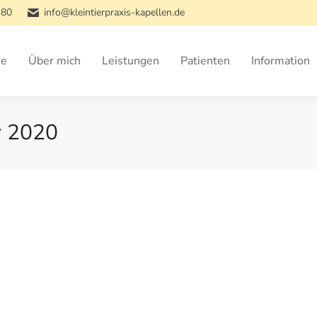
 80
info@kleintierpraxis-kapellen.de
e
Über mich
Leistungen
Patienten
Information
r 2020