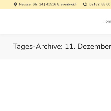
Neusser Str. 24 | 41516 Grevenbroich
(02182) 88 60
Hom
Tages-Archive:
11. Dezembe