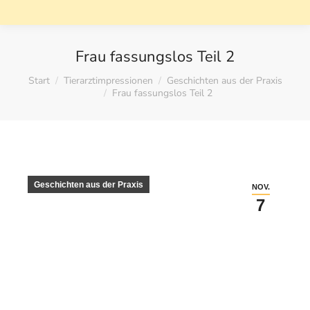
Frau fassungslos Teil 2
Sie befinden sich hier:
Start
Tierarztimpressionen
Geschichten aus der Praxis
Frau fassungslos Teil 2
Geschichten aus der Praxis
NOV.
7