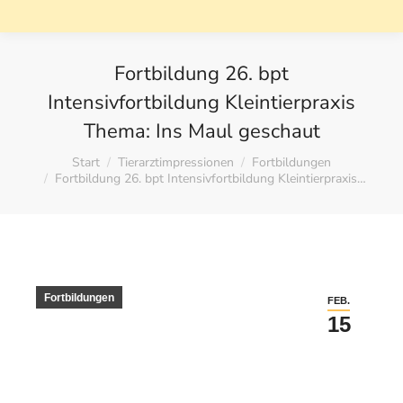
Fortbildung 26. bpt
Intensivfortbildung Kleintierpraxis
Thema: Ins Maul geschaut
Sie befinden sich hier:
Start
Tierarztimpressionen
Fortbildungen
Fortbildung 26. bpt Intensivfortbildung Kleintierpraxis…
Fortbildungen
FEB.
15