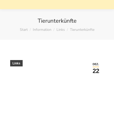
Tierunterkünfte
Sie befinden sich hier:
Start
Information
Links
Tierunterkünfte
Links
DEZ.
22